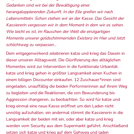
Gedanken sind wir bei der Bewältigung einer
herangaloppierenden Zukunft. In der Eile greifen wir nach
Lebensmitteln. Schon stehen wir an der Kasse. Das Gesicht der
Kassiererin vergessen wir in dem Moment in dem wir es sehen.
W
ie leicht es ist, im Rauschen der Welt die einzigartigen
Momente unserer goldschimmernden Existenz im Hier und Jetzt
schlichtweg zu verpassen…
Dem entgegenwirkend zelebrieren katze und krieg das Dasein in
dieser unseren Alltagswelt. Die Glorifizierung des alltäglichen
Momentes wird zur Intervention in die funktionale Urbanität.
katze und krieg gehen in größter Langsamkeit einen Kuchen in
einem billigen Discounter einkaufen. 12 Zuschauer*innen sind
eingeladen, unauffällig die beiden Performerinnen auf ihrem Weg
zu begleiten und die Reaktionen, die von Bewunderung bis
Aggression changieren, zu beobachten. So wird für katze und
krieg einmal eine neue Kasse eröffnet um den Laden nicht
unnötig aufzuhalten, ein andermal stimmt die Kassiererin in die
Langsamkeit der beiden mit ein, oder aber katze und krieg
werden vom Security aus dem Supermarkt geführt. Anschließend
setzen sich katze und krieg auf dem Gehweg und laden